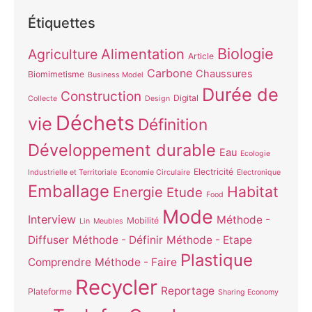
Étiquettes
Biologie
Alimentation
Agriculture
Article
Carbone
Chaussures
Biomimetisme
Business Model
Durée de
Construction
Digital
Collecte
Design
Déchets
vie
Définition
Développement durable
Eau
Ecologie
Electricité
Industrielle et Territoriale
Economie Circulaire
Electronique
Emballage
Habitat
Energie
Etude
Food
Mode
Interview
Méthode -
Mobilité
Lin
Meubles
Diffuser
Méthode - Définir
Méthode - Etape
Plastique
Comprendre
Méthode - Faire
Recycler
Reportage
Plateforme
Sharing Economy