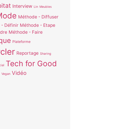
itat
Interview
Lin
Meubles
Mode
Méthode - Diffuser
- Définir
Méthode - Etape
dre
Méthode - Faire
ique
Plateforme
cler
Reportage
Sharing
Tech for Good
ial
Vidéo
Vegan