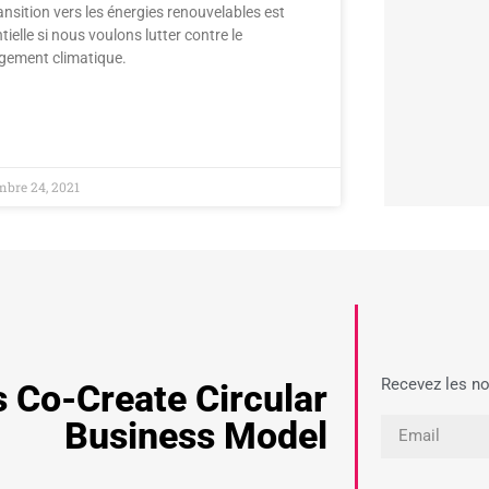
ansition vers les énergies renouvelables est
tielle si nous voulons lutter contre le
gement climatique.
bre 24, 2021
Recevez les no
s Co-Create Circular
Business Model