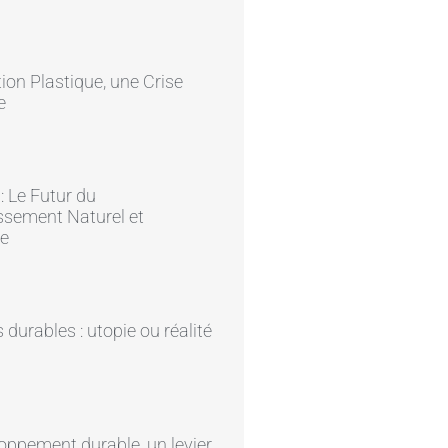
tion Plastique, une Crise
e
: Le Futur du
ssement Naturel et
ue
s durables : utopie ou réalité
oppement durable, un levier