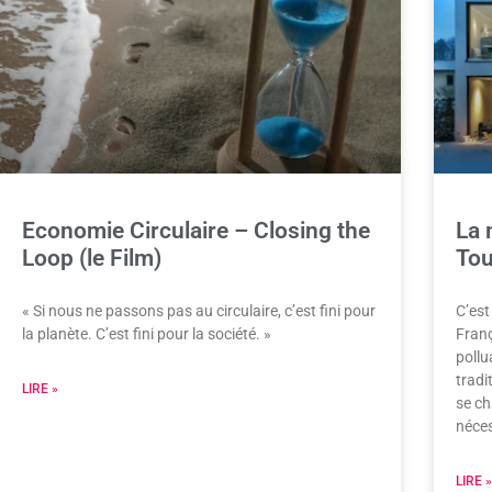
Economie Circulaire – Closing the
La 
Loop (le Film)
Tou
« Si nous ne passons pas au circulaire, c’est fini pour
C’est
la planète. C’est fini pour la société. »
Franç
pollu
tradi
LIRE »
se ch
néce
LIRE »