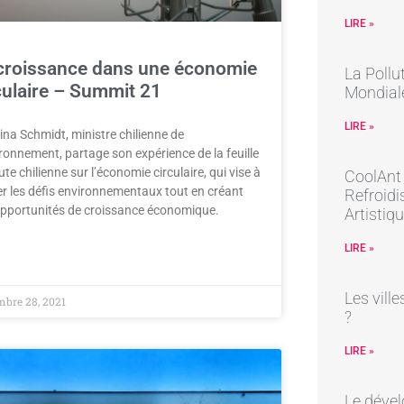
LIRE »
croissance dans une économie
La Pollu
culaire – Summit 21
Mondial
LIRE »
ina Schmidt, ministre chilienne de
ironnement, partage son expérience de la feuille
ute chilienne sur l’économie circulaire, qui vise à
CoolAnt 
er les défis environnementaux tout en créant
Refroidi
pportunités de croissance économique.
Artistiq
LIRE »
Les ville
bre 28, 2021
?
LIRE »
Le dével