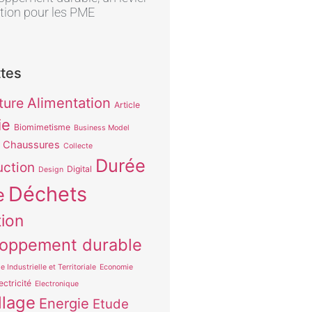
tion pour les PME
ttes
Alimentation
ture
Article
ie
Biomimetisme
Business Model
Chaussures
Collecte
Durée
uction
Digital
Design
Déchets
e
tion
oppement durable
e Industrielle et Territoriale
Economie
ectricité
Electronique
lage
Energie
Etude