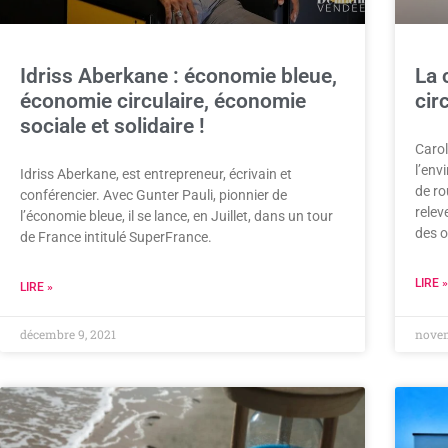
Idriss Aberkane : économie bleue,
La 
économie circulaire, économie
cir
sociale et solidaire !
Carol
l’env
Idriss Aberkane, est entrepreneur, écrivain et
de ro
conférencier. Avec Gunter Pauli, pionnier de
relev
l’économie bleue, il se lance, en Juillet, dans un tour
des o
de France intitulé SuperFrance.
LIRE »
LIRE »
décembre 9, 2021
novem