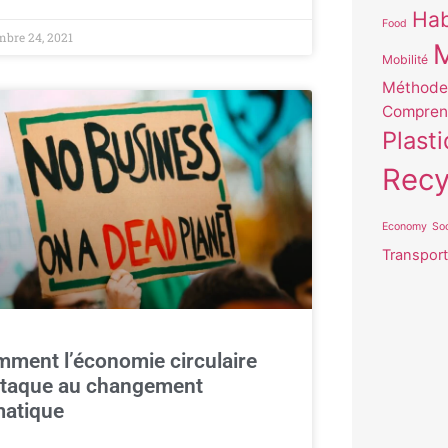
Hab
Food
bre 24, 2021
Mobilité
Méthode 
Compren
Plast
Recy
Economy
Soc
Transport
ment l’économie circulaire
ttaque au changement
matique