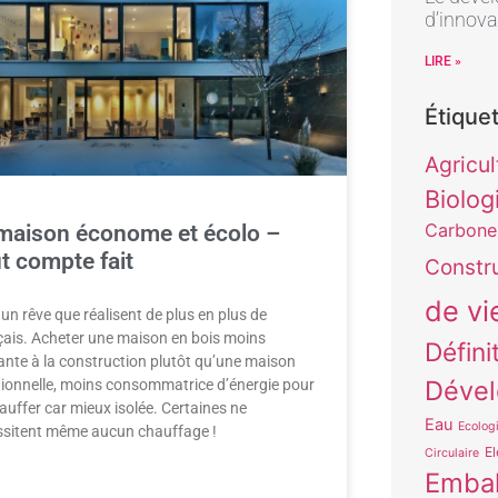
d’innova
LIRE »
Étique
Agricul
Biolog
Carbone
maison économe et écolo –
t compte fait
Constr
de vi
 un rêve que réalisent de plus en plus de
ais. Acheter une maison en bois moins
Défini
ante à la construction plutôt qu’une maison
Dével
tionnelle, moins consommatrice d’énergie pour
auffer car mieux isolée. Certaines ne
Eau
Ecologi
ssitent même aucun chauffage !
El
Circulaire
Embal