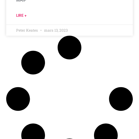
MAIF
LIRE +
Peter Keates
mars 13, 2023