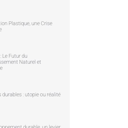
tion Plastique, une Crise
e
: Le Futur du
ssement Naturel et
ue
s durables : utopie ou réalité
oppement durable, un levier