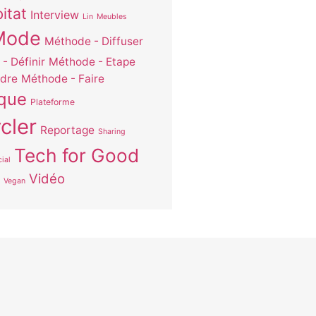
itat
Interview
Lin
Meubles
Mode
Méthode - Diffuser
- Définir
Méthode - Etape
dre
Méthode - Faire
ique
Plateforme
cler
Reportage
Sharing
Tech for Good
ial
Vidéo
Vegan