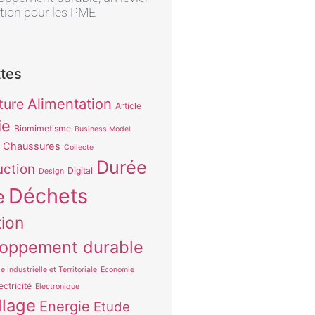
tion pour les PME
ttes
Alimentation
ture
Article
ie
Biomimetisme
Business Model
Chaussures
Collecte
Durée
uction
Digital
Design
Déchets
e
tion
oppement durable
e Industrielle et Territoriale
Economie
ectricité
Electronique
lage
Energie
Etude