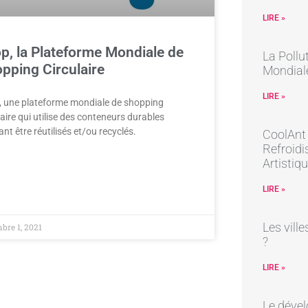
LIRE »
p, la Plateforme Mondiale de
La Pollu
pping Circulaire
Mondial
LIRE »
, une plateforme mondiale de shopping
laire qui utilise des conteneurs durables
nt être réutilisés et/ou recyclés.
CoolAnt 
Refroidi
Artistiq
LIRE »
Les ville
bre 1, 2021
?
LIRE »
Le dével