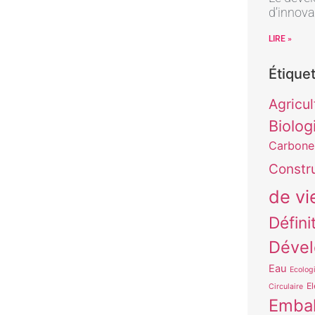
d’innova
LIRE »
Étique
Agricul
Biolog
Carbone
Constr
de vi
Défini
Dével
Eau
Ecologi
El
Circulaire
Embal