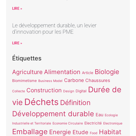
LIRE »
Le développement durable, un levier
d’innovation pour les PME
LIRE »
Étiquettes
Biologie
Alimentation
Agriculture
Article
Carbone
Chaussures
Biomimetisme
Business Model
Durée de
Construction
Digital
Collecte
Design
Déchets
vie
Définition
Développement durable
Eau
Ecologie
Electricité
Industrielle et Territoriale
Economie Circulaire
Electronique
Emballage
Habitat
Energie
Etude
Food