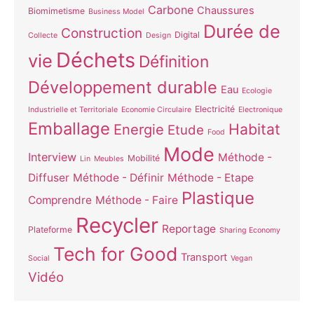
Carbone
Chaussures
Biomimetisme
Business Model
Durée de
Construction
Digital
Collecte
Design
Déchets
vie
Définition
Développement durable
Eau
Ecologie
Electricité
Industrielle et Territoriale
Economie Circulaire
Electronique
Emballage
Habitat
Energie
Etude
Food
Mode
Interview
Méthode -
Mobilité
Lin
Meubles
Diffuser
Méthode - Définir
Méthode - Etape
Plastique
Comprendre
Méthode - Faire
Recycler
Reportage
Plateforme
Sharing Economy
Tech for Good
Transport
Social
Vegan
Vidéo