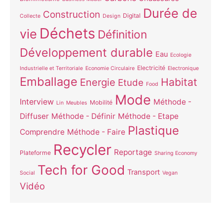
Durée de
Construction
Digital
Collecte
Design
Déchets
vie
Définition
Développement durable
Eau
Ecologie
Electricité
Industrielle et Territoriale
Economie Circulaire
Electronique
Emballage
Habitat
Energie
Etude
Food
Mode
Interview
Méthode -
Mobilité
Lin
Meubles
Diffuser
Méthode - Définir
Méthode - Etape
Plastique
Comprendre
Méthode - Faire
Recycler
Reportage
Plateforme
Sharing Economy
Tech for Good
Transport
Social
Vegan
Vidéo