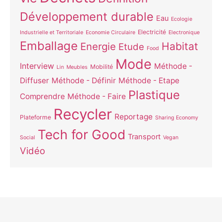
Développement durable
Eau
Ecologie
Electricité
Industrielle et Territoriale
Economie Circulaire
Electronique
Emballage
Habitat
Energie
Etude
Food
Mode
Interview
Méthode -
Mobilité
Lin
Meubles
Diffuser
Méthode - Définir
Méthode - Etape
Plastique
Comprendre
Méthode - Faire
Recycler
Reportage
Plateforme
Sharing Economy
Tech for Good
Transport
Social
Vegan
Vidéo