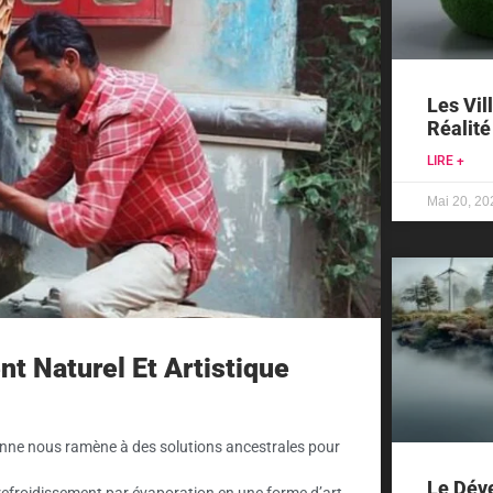
Les Vil
Réalité
LIRE +
Mai 20, 20
nt Naturel Et Artistique
ienne nous ramène à des solutions ancestrales pour
Le Dév
 refroidissement par évaporation en une forme d’art,