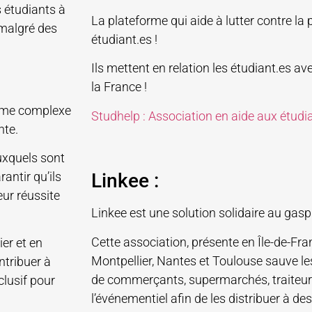
s étudiants à
La plateforme qui aide à lutter contre la 
 malgré des
étudiant.es !
Ils mettent en relation les étudiant.es av
la France !
lème complexe
Studhelp : Association en aide aux étudia
nte.
uxquels sont
antir qu’ils
Linkee :
ur réussite
Linkee est une solution solidaire au gasp
Cette association, présente en Île-de-Fran
er et en
Montpellier, Nantes et Toulouse sauve l
ntribuer à
de commerçants, supermarchés, traiteurs
clusif pour
l’événementiel afin de les distribuer à de