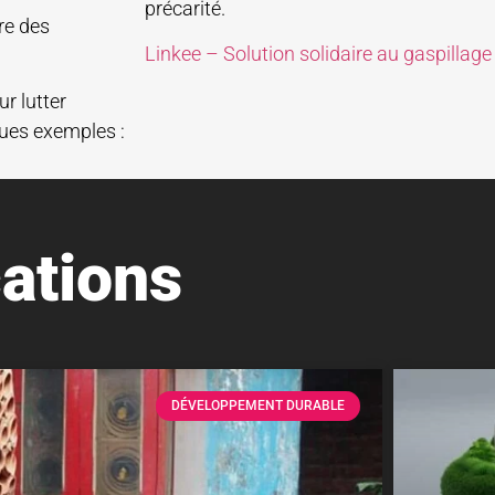
précarité.
re des
Linkee – Solution solidaire au gaspillage
ur lutter
ques exemples :
ations
DÉVELOPPEMENT DURABLE