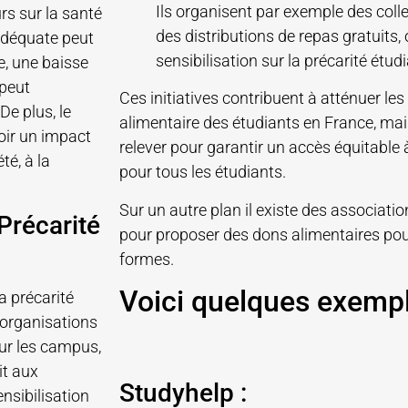
Ils organisent par exemple des coll
rs sur la santé
des distributions de repas gratuits
adéquate peut
sensibilisation sur la précarité étud
e, une baisse
 peut
Ces initiatives contribuent à atténuer les d
e plus, le
alimentaire des étudiants en France, mais
voir un impact
relever pour garantir un accès équitable
té, à la
pour tous les étudiants.
Sur un autre plan il existe des associatio
 Précarité
pour proposer des dons alimentaires pour
formes.
Voici quelques exempl
a précarité
 organisations
ur les campus,
it aux
Studyhelp :
nsibilisation