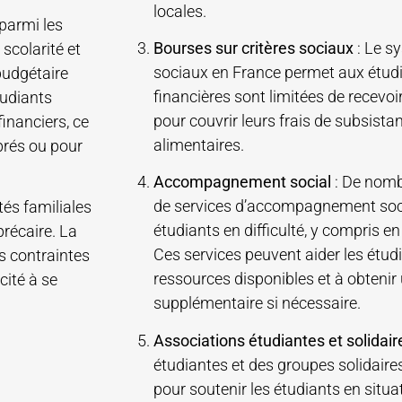
locales.
 parmi les
Bourses sur critères sociaux
: Le s
 scolarité et
sociaux en France permet aux étudi
budgétaire
financières sont limitées de recevoir
tudiants
pour couvrir leurs frais de subsist
financiers, ce
alimentaires.
ibrés ou pour
Accompagnement social
: De nomb
de services d’accompagnement socia
tés familiales
étudiants en difficulté, y compris en
précaire. La
Ces services peuvent aider les étud
s contraintes
ressources disponibles et à obtenir 
cité à se
supplémentaire si nécessaire.
Associations étudiantes et solidair
étudiantes et des groupes solidair
pour soutenir les étudiants en situa