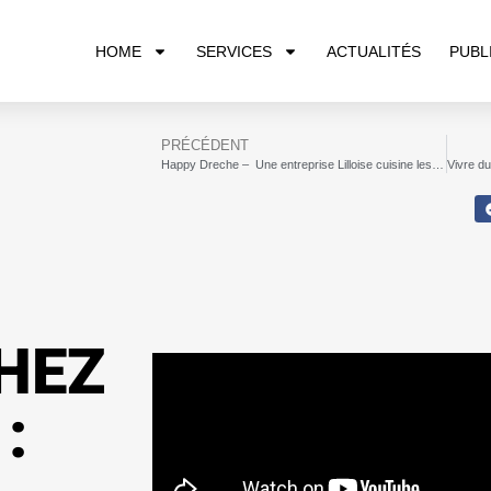
HOME
SERVICES
ACTUALITÉS
PUBL
PRÉCÉDENT
Happy Dreche – Une entreprise Lilloise cuisine les résidus de bière des brasseries
HEZ
: