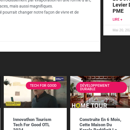
Levier 
caces, mais aussi magnifiques.
PME
é pourrait changer notre façon de vivre et de
LIRE +
Mai 20, 20
TECH FOR GOOD
DÉVELOPPEMENT
DURABLE
Innovathon Tourism
Construite En 6 Mois,
Tech For Good OTL
Cette Maison Du