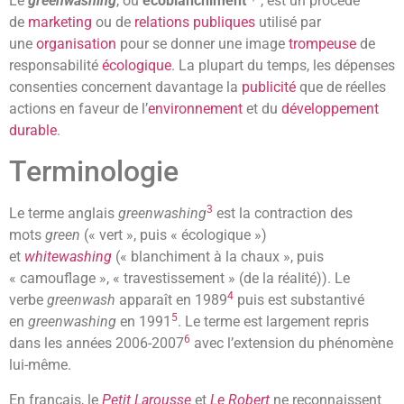
Le
greenwashing
, ou
écoblanchiment
, est un procédé
de
marketing
ou de
relations publiques
utilisé par
une
organisation
pour se donner une image
trompeuse
de
responsabilité
écologique
. La plupart du temps, les dépenses
consenties concernent davantage la
publicité
que de réelles
actions en faveur de l’
environnement
et du
développement
durable
.
Terminologie
3
Le terme anglais
greenwashing
est la contraction des
mots
green
(« vert », puis « écologique »)
et
whitewashing
(« blanchiment à la chaux », puis
« camouflage », « travestissement » (de la réalité)). Le
4
verbe
greenwash
apparaît en 1989
puis est substantivé
5
en
greenwashing
en 1991
. Le terme est largement repris
6
dans les années 2006-2007
avec l’extension du phénomène
lui-même.
En français, le
Petit Larousse
et
Le Robert
ne reconnaissent