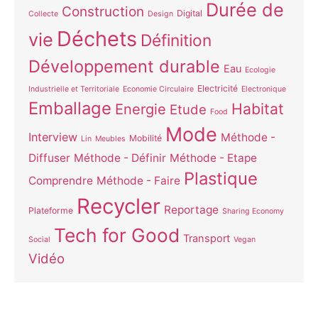
Durée de
Construction
Digital
Collecte
Design
Déchets
vie
Définition
Développement durable
Eau
Ecologie
Electricité
Industrielle et Territoriale
Economie Circulaire
Electronique
Emballage
Habitat
Energie
Etude
Food
Mode
Interview
Méthode -
Mobilité
Lin
Meubles
Diffuser
Méthode - Définir
Méthode - Etape
Plastique
Comprendre
Méthode - Faire
Recycler
Reportage
Plateforme
Sharing Economy
Tech for Good
Transport
Social
Vegan
Vidéo