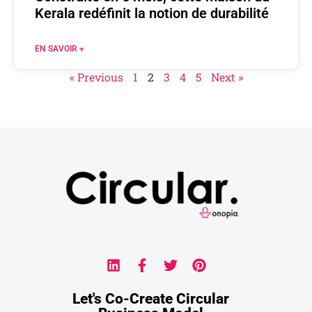
Kerala redéfinit la notion de durabilité
EN SAVOIR +
« Previous
1
2
3
4
5
Next »
Let's Co-Create Circular