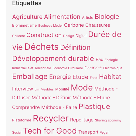
Étiquettes
Biologie
Alimentation
Agriculture
Article
Carbone
Chaussures
Biomimetisme
Business Model
Durée de
Construction
Digital
Collecte
Design
Déchets
vie
Définition
Développement durable
Eau
Ecologie
Electricité
Industrielle et Territoriale
Economie Circulaire
Electronique
Emballage
Habitat
Energie
Etude
Food
Mode
Interview
Méthode -
Mobilité
Lin
Meubles
Diffuser
Méthode - Définir
Méthode - Etape
Plastique
Comprendre
Méthode - Faire
Recycler
Reportage
Plateforme
Sharing Economy
Tech for Good
Transport
Social
Vegan