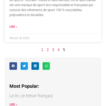
de sports : Romain Trébuil et Alex Auroux, Circle Sportswear
est une marque de sport éco-responsable et française qui
conçoit des vêtements de sport 100 % recyclables,
polyvalents et durables.
LIRE »
février 18, 2022
1
2
3
4
5
Most Popular:
Le lin, ce trésor français
LIRE »