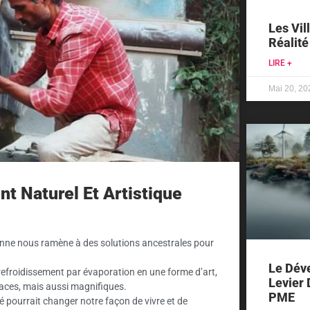
Les Vil
Réalité
LIRE +
Mai 20, 20
nt Naturel Et Artistique
ienne nous ramène à des solutions ancestrales pour
Le Dév
 refroidissement par évaporation en une forme d’art,
Levier 
caces, mais aussi magnifiques.
PME
é pourrait changer notre façon de vivre et de