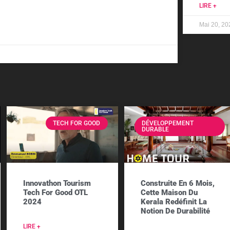
LIRE +
Mai 20, 20
TECH FOR GOOD
DÉVELOPPEMENT
DURABLE
Innovathon Tourism
Construite En 6 Mois,
Tech For Good OTL
Cette Maison Du
2024
Kerala Redéfinit La
Notion De Durabilité
LIRE +