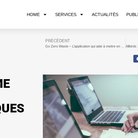
HOME
SERVICES
ACTUALITÉS
PUBL
PRÉCÉDENT
Go Zero Waste – L’application qui aide à mettre en œuvre des politiques de zéro déchet et d’économie circulaire basées sur la gamification
ME
QUES