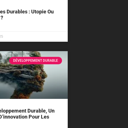
les Durables : Utopie Ou
 ?
25
DÉVELOPPEMENT DURABLE
eloppement Durable, Un
D’innovation Pour Les