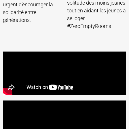
solitude des moins jeunes
urgent d’encourager la
tout en aidant les jeunes à
solidarité entre
se loger.
générations.
#ZeroEmptyRooms