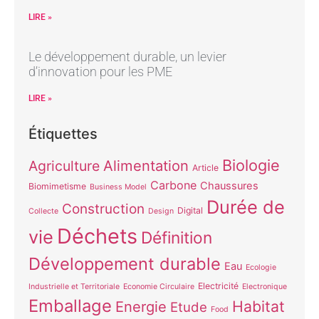
LIRE »
Le développement durable, un levier
d’innovation pour les PME
LIRE »
Étiquettes
Biologie
Alimentation
Agriculture
Article
Carbone
Chaussures
Biomimetisme
Business Model
Durée de
Construction
Digital
Collecte
Design
Déchets
vie
Définition
Développement durable
Eau
Ecologie
Electricité
Industrielle et Territoriale
Economie Circulaire
Electronique
Emballage
Habitat
Energie
Etude
Food