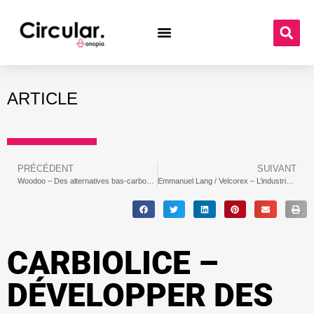
ARTICLE
PRÉCÉDENT
SUIVANT
Woodoo – Des alternatives bas-carbone aux matériaux néfastes
Emmanuel Lang / Velcorex – L’industrie textile vue par Pierre Schmitt
CARBIOLICE –
DÉVELOPPER DES