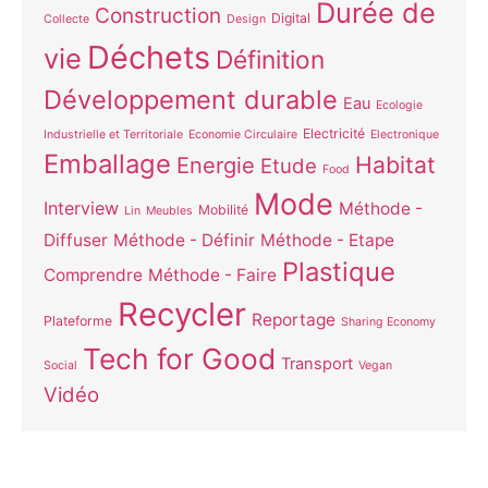
Durée de
Construction
Digital
Collecte
Design
Déchets
vie
Définition
Développement durable
Eau
Ecologie
Electricité
Industrielle et Territoriale
Economie Circulaire
Electronique
Emballage
Habitat
Energie
Etude
Food
Mode
Interview
Méthode -
Mobilité
Lin
Meubles
Diffuser
Méthode - Définir
Méthode - Etape
Plastique
Comprendre
Méthode - Faire
Recycler
Reportage
Plateforme
Sharing Economy
Tech for Good
Transport
Social
Vegan
Vidéo