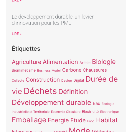
LIRE »
Le développement durable, un levier
d’innovation pour les PME
LIRE »
Étiquettes
Biologie
Alimentation
Agriculture
Article
Carbone
Chaussures
Biomimetisme
Business Model
Durée de
Construction
Digital
Collecte
Design
Déchets
vie
Définition
Développement durable
Eau
Ecologie
Electricité
Industrielle et Territoriale
Economie Circulaire
Electronique
Emballage
Habitat
Energie
Etude
Food
Mode
Interview
Méthode -