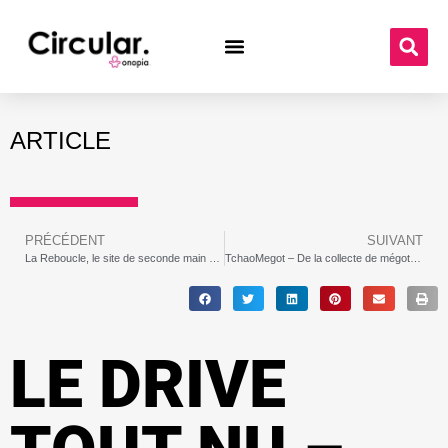
ARTICLE
PRÉCÉDENT
SUIVANT
La Reboucle, le site de seconde main entre particuliers
TchaoMegot – De la collecte de mégots à leur recyclage en vêtements
LE DRIVE