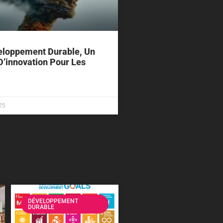
eloppement Durable, Un
D’innovation Pour Les
25
DÉVELOPPEMENT
DURABLE