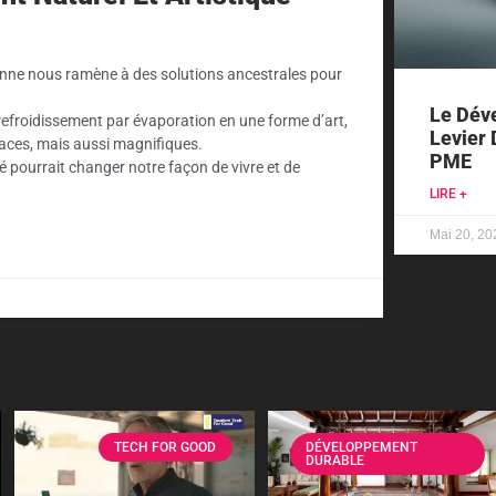
ienne nous ramène à des solutions ancestrales pour
Le Dév
 refroidissement par évaporation en une forme d’art,
Levier 
caces, mais aussi magnifiques.
PME
é pourrait changer notre façon de vivre et de
LIRE +
Mai 20, 20
TECH FOR GOOD
DÉVELOPPEMENT
DURABLE