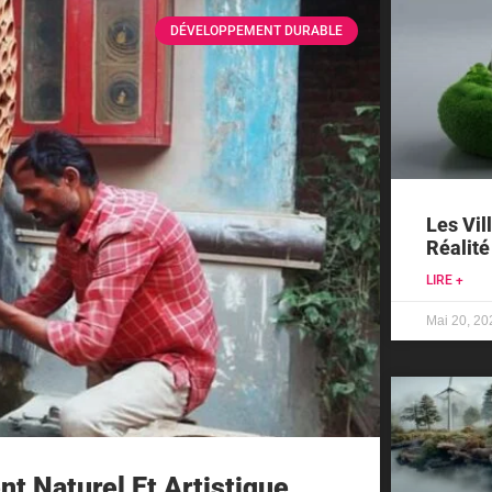
DÉVELOPPEMENT DURABLE
Les Vil
Réalité
LIRE +
Mai 20, 20
nt Naturel Et Artistique