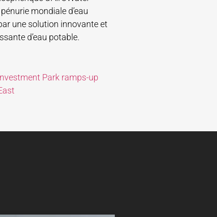
a pénurie mondiale d’eau
par une solution innovante et
ssante d’eau potable.
i Investment Park ramps-up
East