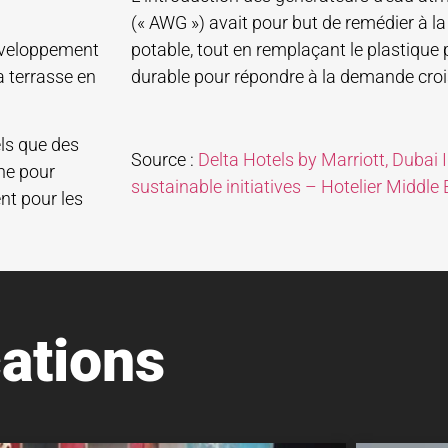
(« AWG ») avait pour but de remédier à l
développement
potable, tout en remplaçant le plastique 
a terrasse en
durable pour répondre à la demande croi
els que des
Source :
Delta Hotels by Marriott, Duba
ine pour
sustainable initiatives – Hotelier Middle 
nt pour les
ations