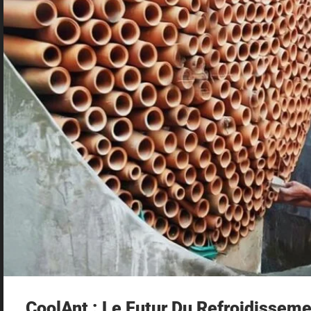
CoolAnt : Le Futur Du Refroidisseme