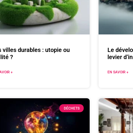
 villes durables : utopie ou
Le dével
lité ?
levier d’
AVOIR +
EN SAVOIR +
DÉCHETS