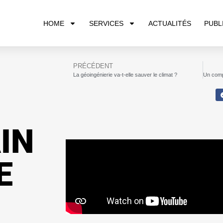
HOME
SERVICES
ACTUALITÉS
PUBL
PRÉCÉDENT
La géoingénierie va-t-elle sauver le climat ?
IN
E