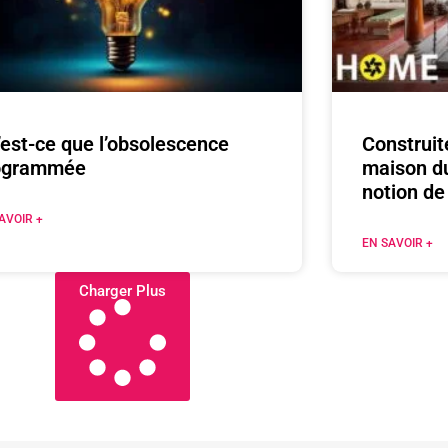
est-ce que l’obsolescence
Construit
ogrammée
maison du
notion de 
AVOIR +
EN SAVOIR +
Charger Plus