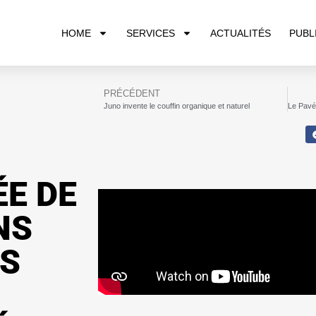
HOME
SERVICES
ACTUALITÉS
PUBL
PRÉCÉDENT
Juno invente le couffin organique et naturel
ÉE DE
NS
ES