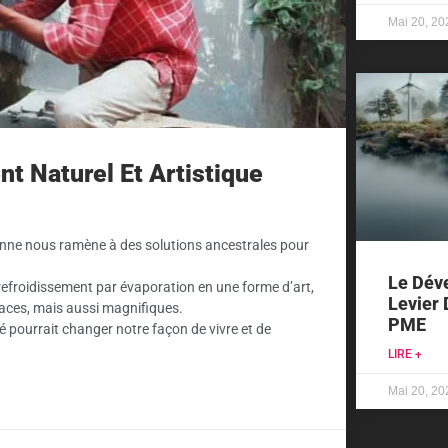
Mai 20, 20
nt Naturel Et Artistique
ienne nous ramène à des solutions ancestrales pour
Le Dév
 refroidissement par évaporation en une forme d’art,
Levier 
caces, mais aussi magnifiques.
PME
é pourrait changer notre façon de vivre et de
LIRE +
Mai 20, 20