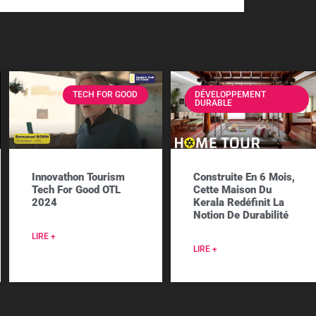
TECH FOR GOOD
DÉVELOPPEMENT
DURABLE
Innovathon Tourism
Construite En 6 Mois,
Tech For Good OTL
Cette Maison Du
2024
Kerala Redéfinit La
Notion De Durabilité
LIRE +
LIRE +