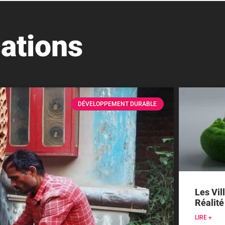
ations
DÉVELOPPEMENT DURABLE
Les Vil
Réalité
LIRE +