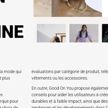
I
NNE
 la mode qui
évaluations par catégorie de produit, tell
t plus
vêtements ou les accessoires.
En outre, Good On You propose également
es
conseils pour aider les utilisateurs à cré
arque pour
durables et à faible impact, ainsi que de
r choix de
tendances et les développements dans l’