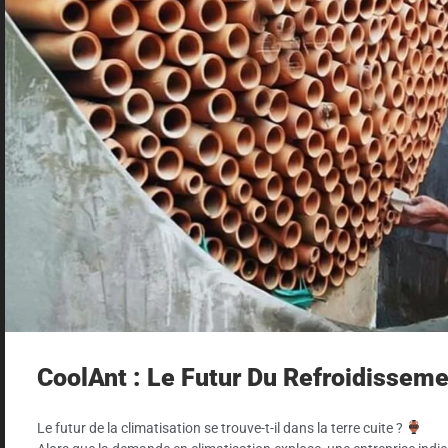
CoolAnt : Le Futur Du Refroidisseme
Le futur de la climatisation se trouve-t-il dans la terre cuite ?