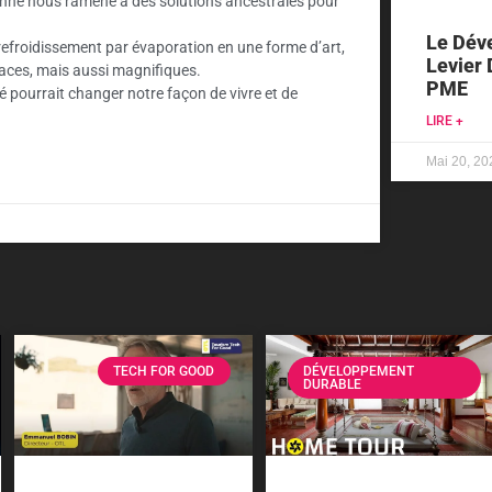
ienne nous ramène à des solutions ancestrales pour
Le Dév
 refroidissement par évaporation en une forme d’art,
Levier 
caces, mais aussi magnifiques.
PME
é pourrait changer notre façon de vivre et de
LIRE +
Mai 20, 20
TECH FOR GOOD
DÉVELOPPEMENT
DURABLE