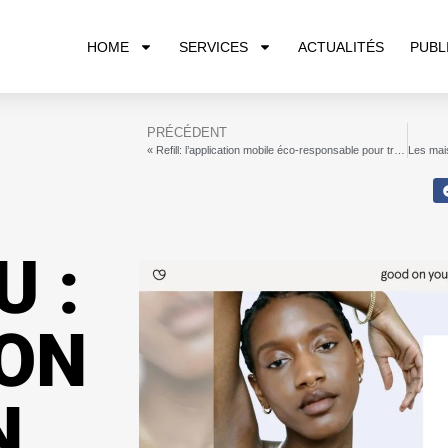
HOME
SERVICES
ACTUALITÉS
PUBL
PRÉCÉDENT
« Refill: l’application mobile éco-responsable pour trouver des points de recharge d’eau potable près de chez vous »
U :
ION
N