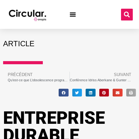
ARTICLE
PRÉCÉDENT
SUIVANT
Qu’est-ce que L’obsolescence programmée￼￼￼
Conférence Idriss Aberkane & Gunter Pauli | l’Économie Bleue en action !
ENTREPRISE
DURABLE,