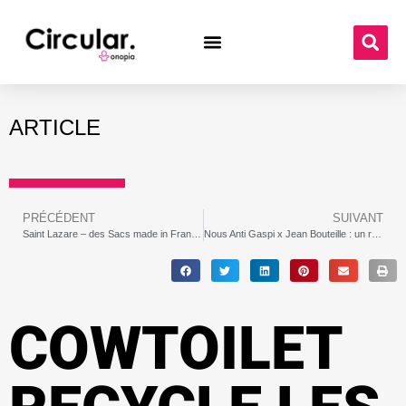
ARTICLE
PRÉCÉDENT
SUIVANT
Saint Lazare – des Sacs made in France et upcylés
Nous Anti Gaspi x Jean Bouteille : un rayon vrac liquide optimisé grâce au module mère !
COWTOILET