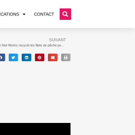
ICATIONS
CONTACT
SUIVANT
Interface Net-Works recycle les filets de pêche pour la fabrication de dalles moquette