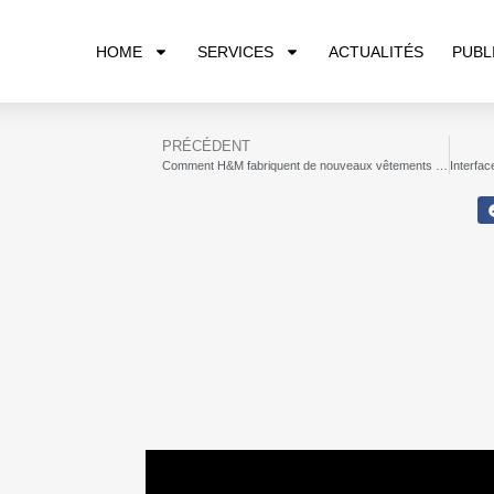
HOME
SERVICES
ACTUALITÉS
PUBL
PRÉCÉDENT
Comment H&M fabriquent de nouveaux vêtements à partir de vêtements usagés ?