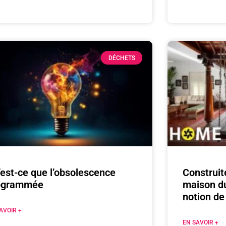
DÉCHETS
est-ce que l’obsolescence
Construit
ogrammée
maison du
notion de 
AVOIR +
EN SAVOIR +