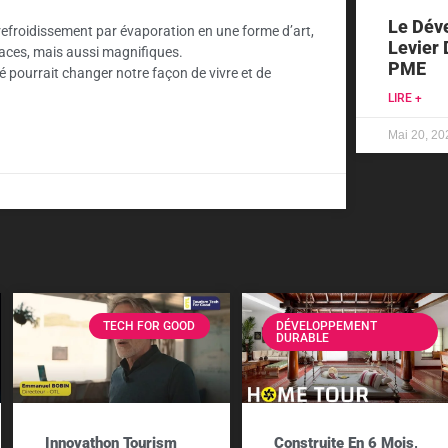
Le Dév
 refroidissement par évaporation en une forme d’art,
Levier 
caces, mais aussi magnifiques.
PME
é pourrait changer notre façon de vivre et de
LIRE +
Mai 20, 20
TECH FOR GOOD
DÉVELOPPEMENT
DURABLE
Innovathon Tourism
Construite En 6 Mois,