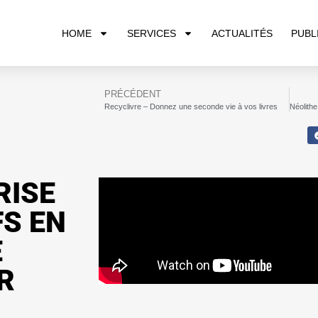
HOME
SERVICES
ACTUALITÉS
PUBL
PRÉCÉDENT
Recyclivre – Donnez une seconde vie à vos livres
RISE
FS EN
E
R